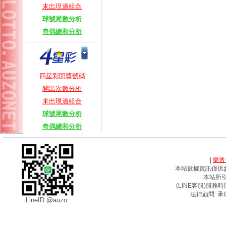
未出現過組合
球號尾數分析
奇偶總和分析
四星彩開獎號碼
開出次數分析
未出現過組合
球號尾數分析
奇偶總和分析
|
樂透
本站數據資訊僅供
本站所
(LINE客服)服務時間
法律顧問: 承
LineID:@auzo