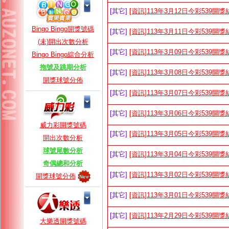
[其它]
[資訊]113年3月12日今彩539開獎
Bingo Bingo開獎號碼
[其它]
[資訊]113年3月11日今彩539開獎
(未)開出次數分析
[其它]
[資訊]113年3月09日今彩539開獎
Bingo Bingo綜合分析
拖號及跳期分析
[其它]
[資訊]113年3月08日今彩539開獎
開獎球號分佈
[其它]
[資訊]113年3月07日今彩539開獎
[其它]
[資訊]113年3月06日今彩539開獎
威力彩開獎號碼
[其它]
[資訊]113年3月05日今彩539開獎
開出次數分析
球號尾數分析
[其它]
[資訊]113年3月04日今彩539開獎
奇偶總和分析
[其它]
[資訊]113年3月02日今彩539開獎
開獎球號分佈
[其它]
[資訊]113年3月01日今彩539開獎
[其它]
[資訊]113年2月29日今彩539開獎
大樂透開獎號碼